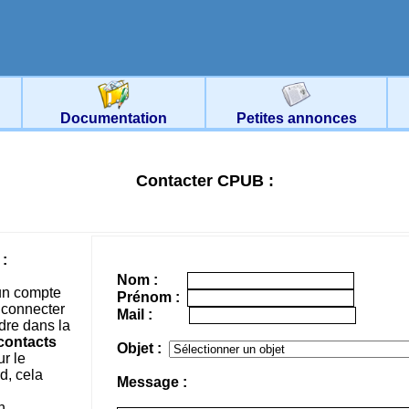
Documentation
Petites annonces
Contacter CPUB :
:
Nom :
un compte
Prénom :
 connecter
Mail :
dre dans la
contacts
Objet :
r le
d, cela
Message :
n.