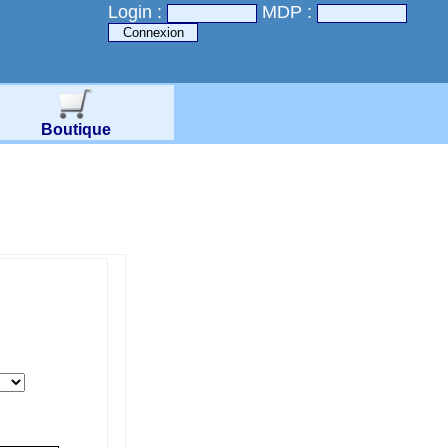
Login :
MDP :
Boutique