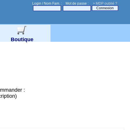
Login / Nom Fam. :
Mot de passe :
> MDP oublié ?
Boutique
commander :
ription)